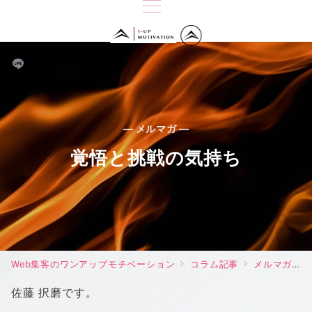
— メルマガ —
覚悟と挑戦の気持ち
Web集客のワンアップモチベーション
コラム記事
メルマガ
佐藤 択磨です。