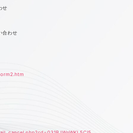
わせ
い合わせ
yform2.htm
ail_cancel.php?cd=
031BJWnWKL5CI5