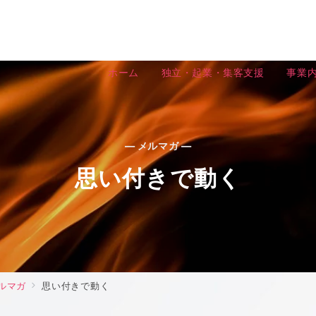
ホーム
独立・起業・集客支援
事業
— メルマガ —
思い付きで動く
ルマガ
思い付きで動く