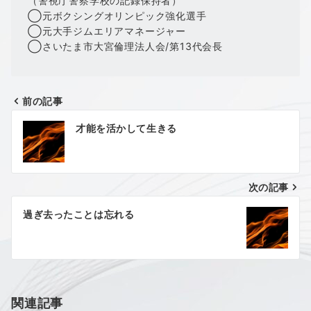
（警視庁警察学校の記録保持者）
◯元ボクシングオリンピック強化選手
◯元大手ジムエリアマネージャー
◯さいたま市大宮倫理法人会/第13代会長
前の記事
投
才能を活かして生きる
稿
ナ
次の記事
ビ
ゲ
過ぎ去ったことは忘れる
ー
シ
ョ
関連記事
ン