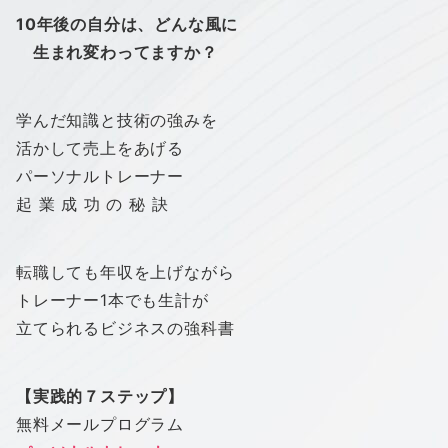
10年後の自分は、ど
んな風に
生まれ変わってますか？
学んだ知識と技術の強みを
活かして売上をあげる
パーソナルトレーナー
起 業 成 功 の 秘 訣
転職しても年収を上げながら
トレーナー1本でも生計が
立てられるビジネスの強科書
【実践的７ステップ】
無料メールプログラム