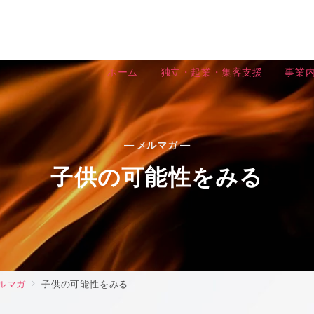
ホーム
独立・起業・集客支援
事業
— メルマガ —
子供の可能性をみる
ルマガ
子供の可能性をみる