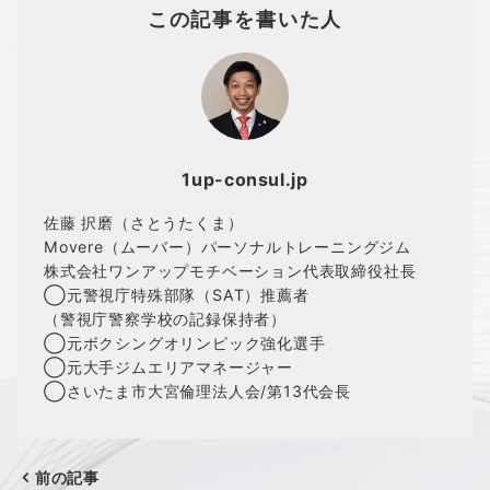
この記事を書いた人
1up-consul.jp
佐藤 択磨（さとうたくま）
Movere（ムーバー）パーソナルトレーニングジム
株式会社ワンアップモチベーション代表取締役社長
◯元警視庁特殊部隊（SAT）推薦者
（警視庁警察学校の記録保持者）
◯元ボクシングオリンピック強化選手
◯元大手ジムエリアマネージャー
◯さいたま市大宮倫理法人会/第13代会長
前の記事