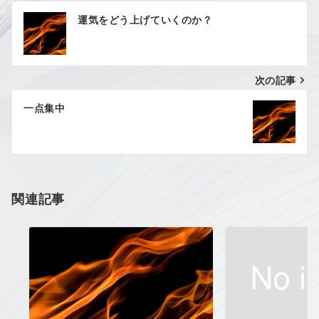
投
運気をどう上げていくのか？
稿
ナ
次の記事
ビ
ゲ
一点集中
ー
シ
ョ
関連記事
ン