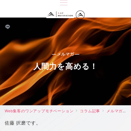
— メルマガ —
人間力を高める！
Web集客のワンアップモチベーション
コラム記事
メルマガ
佐藤 択磨です。