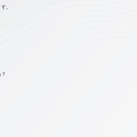
ます。
ね？
、