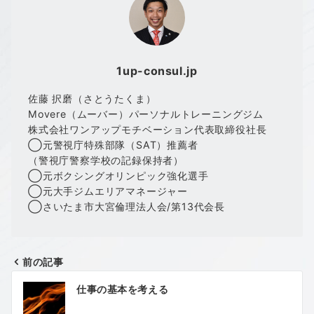
1up-consul.jp
佐藤 択磨（さとうたくま）
Movere（ムーバー）パーソナルトレーニングジム
株式会社ワンアップモチベーション代表取締役社長
◯元警視庁特殊部隊（SAT）推薦者
（警視庁警察学校の記録保持者）
◯元ボクシングオリンピック強化選手
◯元大手ジムエリアマネージャー
◯さいたま市大宮倫理法人会/第13代会長
前の記事
投
仕事の基本を考える
稿