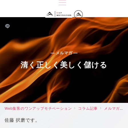
— メルマガ —
清く正しく美しく儲ける
Web集客のワンアップモチベーション
コラム記事
メルマガ
佐藤 択磨です。