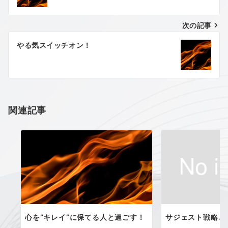
ナ
次の記事
ビ
ゲ
やる気スイッチオン！
ー
シ
ョ
関連記事
ン
心を”キレイ”に保てる人と過ごす！
サジェスト戦略と