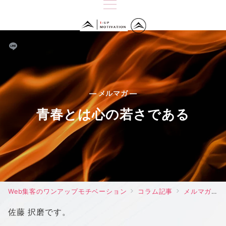
— メルマガ —
青春とは心の若さである
Web集客のワンアップモチベーション
コラム記事
メルマガ
佐藤 択磨です。