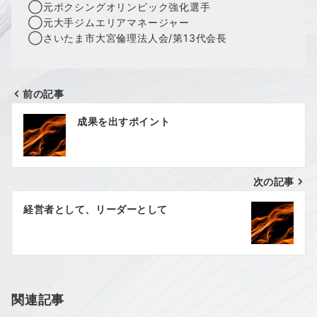
◯元ボクシングオリンピック強化選手
◯元大手ジムエリアマネージャー
◯さいたま市大宮倫理法人会/第13代会長
前の記事
投
成果を出すポイント
稿
ナ
次の記事
ビ
ゲ
経営者として、リーダーとして
ー
シ
ョ
関連記事
ン