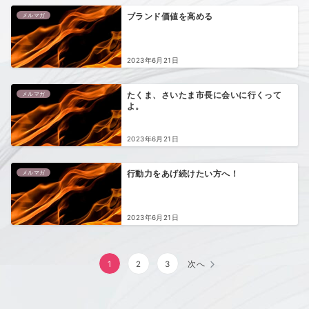
メルマガ
ブランド価値を高める
2023年6月21日
メルマガ
たくま、さいたま市長に会いに行くって
よ。
2023年6月21日
メルマガ
行動力をあげ続けたい方へ！
2023年6月21日
投
1
2
3
次へ
稿