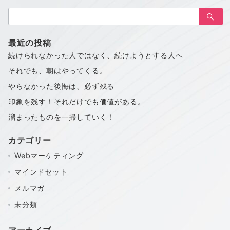
の
検
ペ
索：
ー
最近の投稿
ジ
続けられなかった人ではなく、続けようとする人へ
送
それでも、朝はやってくる。
り
やらなかった後悔は、必ず残る
印象を残す！それだけでも価値がある。
溜まったものを一掃していく！
カテゴリー
Webマーケティング
マインドセット
メルマガ
未分類