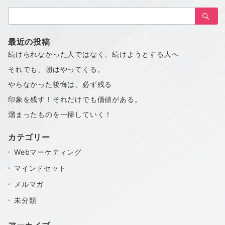
の
検
ペ
索：
ー
最近の投稿
ジ
続けられなかった人ではなく、続けようとする人へ
送
それでも、朝はやってくる。
り
やらなかった後悔は、必ず残る
印象を残す！それだけでも価値がある。
溜まったものを一掃していく！
カテゴリー
Webマーケティング
マインドセット
メルマガ
未分類