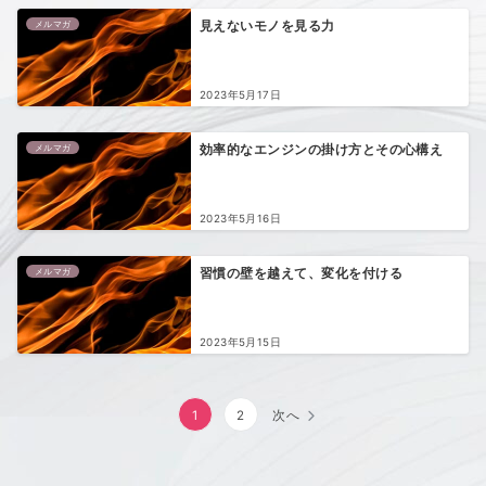
メルマガ
見えないモノを見る力
2023年5月17日
メルマガ
効率的なエンジンの掛け方とその心構え
2023年5月16日
メルマガ
習慣の壁を越えて、変化を付ける
2023年5月15日
投
1
2
次へ
稿