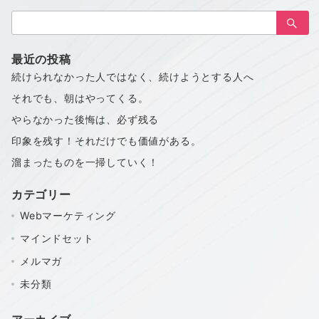
の
検
ペ
索：
ー
最近の投稿
ジ
続けられなかった人ではなく、続けようとする人へ
送
それでも、朝はやってくる。
り
やらなかった後悔は、必ず残る
印象を残す！それだけでも価値がある。
溜まったものを一掃していく！
カテゴリー
Webマーケティング
マインドセット
メルマガ
未分類