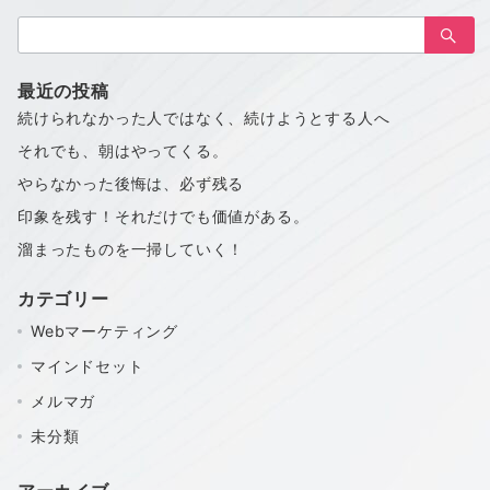
の
検
ペ
索：
ー
最近の投稿
ジ
続けられなかった人ではなく、続けようとする人へ
送
それでも、朝はやってくる。
り
やらなかった後悔は、必ず残る
印象を残す！それだけでも価値がある。
溜まったものを一掃していく！
カテゴリー
Webマーケティング
マインドセット
メルマガ
未分類