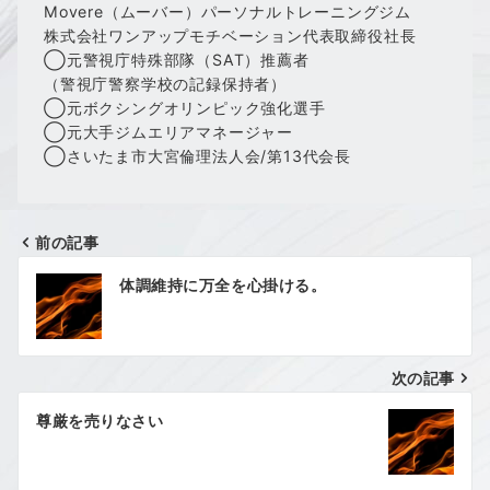
Movere（ムーバー）パーソナルトレーニングジム
株式会社ワンアップモチベーション代表取締役社長
◯元警視庁特殊部隊（SAT）推薦者
（警視庁警察学校の記録保持者）
◯元ボクシングオリンピック強化選手
◯元大手ジムエリアマネージャー
◯さいたま市大宮倫理法人会/第13代会長
前の記事
投
体調維持に万全を心掛ける。
稿
ナ
次の記事
ビ
ゲ
尊厳を売りなさい
ー