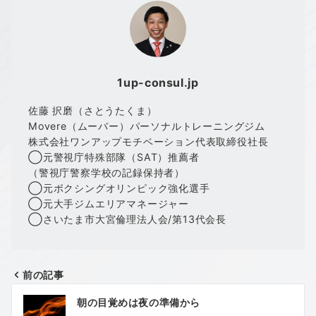
1up-consul.jp
佐藤 択磨（さとうたくま）
Movere（ムーバー）パーソナルトレーニングジム
株式会社ワンアップモチベーション代表取締役社長
◯元警視庁特殊部隊（SAT）推薦者
（警視庁警察学校の記録保持者）
◯元ボクシングオリンピック強化選手
◯元大手ジムエリアマネージャー
◯さいたま市大宮倫理法人会/第13代会長
前の記事
投
朝の目覚めは夜の準備から