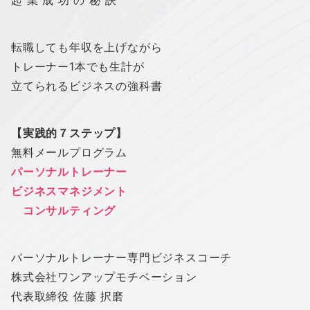
起 業 成 功 の 秘 訣
転職しても年収を上げながら
トレーナー1本でも生計が
立てられるビジネスの強科書
【実践的７ステッ
プ
】
無料メール
プ
ログラム
パーソナルトレーナー
ビジネスマネジメント
コンサルティング
パーソナルトレーナー専門ビジネスコーチ
株式会社
ワン
アップ
モチベーション
代表取締役 佐藤 択磨