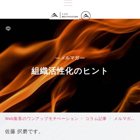
— メルマガ —
組織活性化のヒント
Web集客のワンアップモチベーション
コラム記事
メルマガ
佐藤 択磨です。