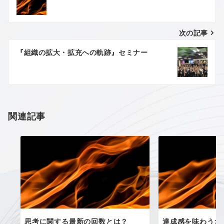
稿
ナ
次の記事
ビ
ゲ
『組織の拡大・拡充への軌跡』セミナー
ー
シ
ョ
関連記事
ン
思考に関する最新の回数とは？
達成感を味わうた