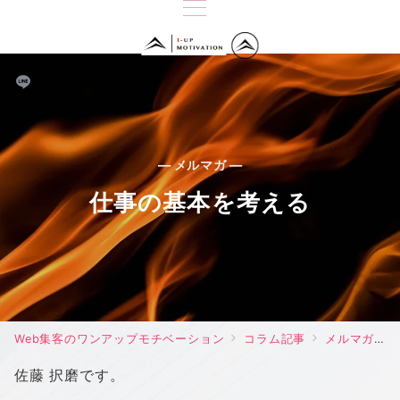
— メルマガ —
仕事の基本を考える
Web集客のワンアップモチベーション
コラム記事
メルマガ
佐藤 択磨です。