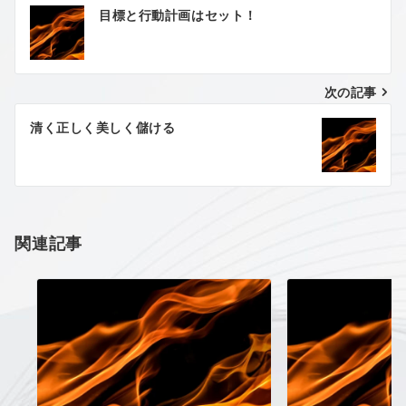
投
目標と行動計画はセット！
稿
ナ
次の記事
ビ
ゲ
清く正しく美しく儲ける
ー
シ
ョ
関連記事
ン