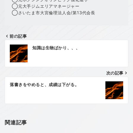
◯元大手ジムエリアマネージャー
◯さいたま市大宮倫理法人会/第13代会長
前の記事
投
知識は生物ばかり、、、
稿
ナ
次の記事
ビ
ゲ
落書きをやめると、成績は下がる。
ー
シ
ョ
関連記事
ン