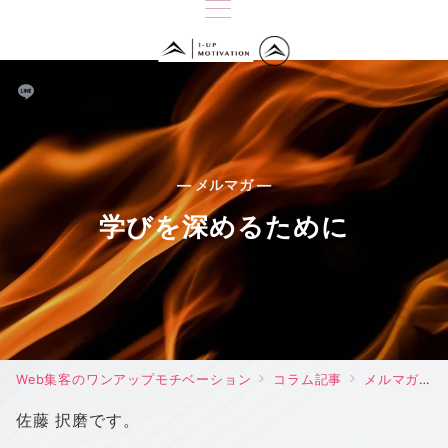
— メルマガ —
学びを深めるために
Web集客のワンアップモチベーション
コラム記事
メルマガ
佐藤 択磨です。