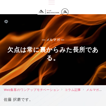
— メルマガ —
欠点は常に裏からみた長所であ
る。
Web集客のワンアップモチベーション
コラム記事
メルマガ
佐藤 択磨です。