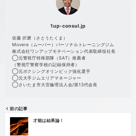
1up-consul.jp
佐藤 択磨（さとうたくま）
Movere（ムーバー）パーソナルトレーニングジム
株式会社ワンアップモチベーション代表取締役社長
◯元警視庁特殊部隊（SAT）推薦者
（警視庁警察学校の記録保持者）
◯元ボクシングオリンピック強化選手
◯元大手ジムエリアマネージャー
◯さいたま市大宮倫理法人会/第13代会長
前の記事
投
才能は結果論！
稿