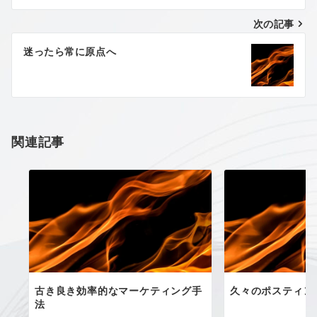
ナ
次の記事
ビ
ゲ
迷ったら常に原点へ
ー
シ
ョ
関連記事
ン
古き良き効率的なマーケティング手
久々のポスティン
法