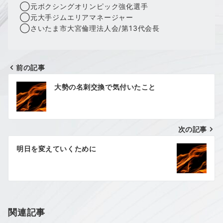
◯元ボクシングオリンピック強化選手
◯元大手ジムエリアマネージャー
◯さいたま市大宮倫理法人会/第13代会長
前の記事
投
大勢の名刺交換で気付いたこと
稿
ナ
次の記事
ビ
ゲ
明日を変えていくために
ー
シ
ョ
関連記事
ン