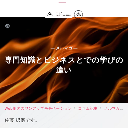
— メルマガ —
専門知識とビジネスとでの学びの
違い
Web集客のワンアップモチベーション
コラム記事
メルマガ
佐藤 択磨です。