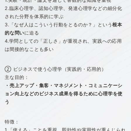
1.実験・統計・論文を通じて客観的な知識を重視
2.臨床心理学、認知心理学、
発達心理学などの細分化
された分野を体系的に学ぶ
3.「なぜ人はこういう行動をとるのか？」という
根本
的な問い
に
迫る
4.学問としての「正しさ」が重視され、
実践への応用
は間接的なことも多い
② ビジネスで使う心理学（実践的・応用的）
主な目的：
・売上
アップ
・集客・マネジメント・コミュニケーシ
ョン向上
など
のビジネス成果を得るために心理学を使
う
特徴：
1.「使える」ことを重視。即効性や実用性が重んじられ