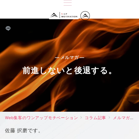
— メルマガ —
前進しないと後退する。
Web集客のワンアップモチベーション
コラム記事
メルマガ
佐藤 択磨です。