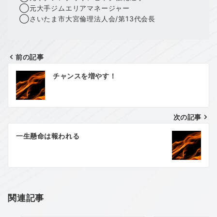
◯元大手ジムエリアマネージャー
◯さいたま市大宮倫理法人会/第13代会長
前の記事
投
チャンスを増やす！
稿
ナ
次の記事
ビ
ゲ
一生懸命は報われる
ー
シ
ョ
関連記事
ン