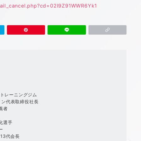
ail_cancel.php?cd=
02I9Z91WWR6Yk1
ルトレーニングジム
ョン代表取締役社長
薦者
）
化選手
ー
13代会長