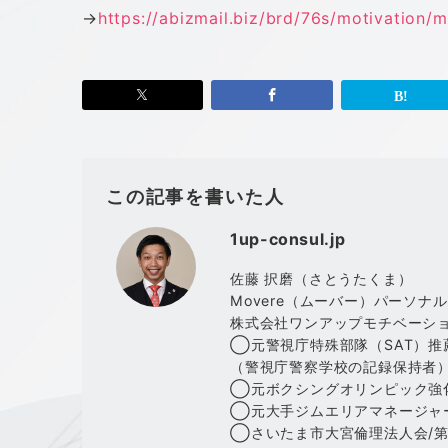
→
https://abizmail.biz/brd/76s/
motivation/m
この記事を書いた人
1up-consul.jp
佐藤 択磨（さとうたくま）
Movere（ムーバー）パーソナ
株式会社ワンアップモチベーシ
◯元警視庁特殊部隊（SAT）推
（警視庁警察学校の記録保持者
◯元ボクシングオリンピック強
◯元大手ジムエリアマネージャ
◯さいたま市大宮倫理法人会/第