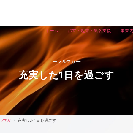
ホーム
独立・起業・集客支援
事業
— メルマガ —
充実した1日を過ごす
ルマガ
充実した1日を過ごす