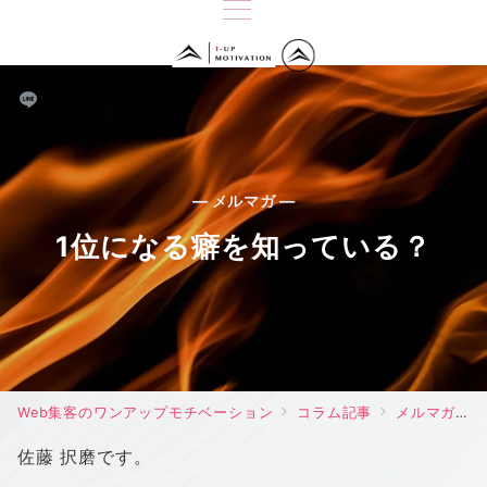
— メルマガ —
1位になる癖を知っている？
Web集客のワンアップモチベーション
コラム記事
メルマガ
佐藤 択磨です。