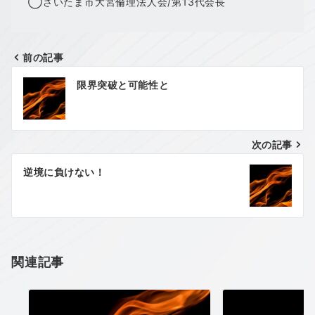
◯さいたま市大宮倫理法人会/第13代会長
前の記事
投
限界突破と可能性と
稿
ナ
次の記事
ビ
ゲ
逆境に負けない！
ー
シ
ョ
関連記事
ン