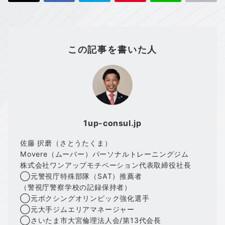
この記事を書いた人
1up-consul.jp
佐藤 択磨（さとうたくま）
Movere（ムーバー）パーソナルトレーニングジム
株式会社ワンアップモチベーション代表取締役社長
◯元警視庁特殊部隊（SAT）推薦者
（警視庁警察学校の記録保持者）
◯元ボクシングオリンピック強化選手
◯元大手ジムエリアマネージャー
◯さいたま市大宮倫理法人会/第13代会長