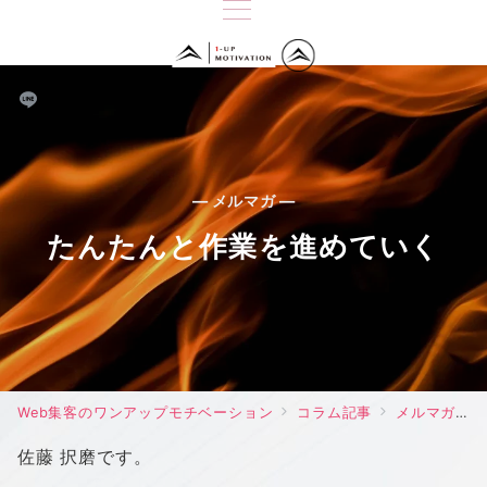
— メルマガ —
たんたんと作業を進めていく
Web集客のワンアップモチベーション
コラム記事
メルマガ
佐藤 択磨です。