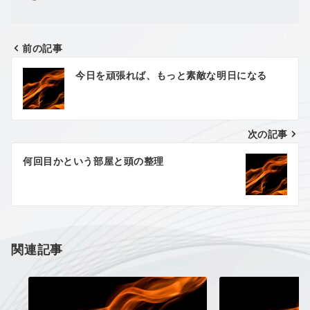
前の記事
投
今日を頑張れば、もっと素敵な明日になる
稿
ナ
次の記事
ビ
ゲ
何回目かという部屋と頭の整理
ー
シ
ョ
関連記事
ン