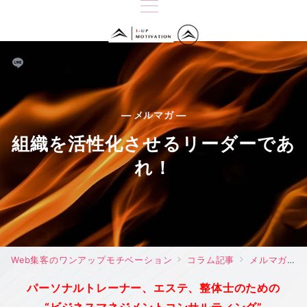
— メルマガ —
組織を活性化させるリーダーであ
れ！
Web集客のワンアップモチベーション
コラム記事
メルマガ
パーソナルトレーナー、エステ、整体士のための