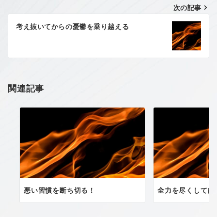
次の記事
ビ
ゲ
考え抜いてからの憂鬱を乗り越える
ー
シ
ョ
関連記事
ン
悪い習慣を断ち切る！
全力を尽くして