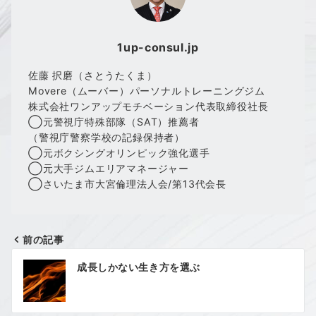
1up-consul.jp
佐藤 択磨（さとうたくま）
Movere（ムーバー）パーソナルトレーニングジム
株式会社ワンアップモチベーション代表取締役社長
◯元警視庁特殊部隊（SAT）推薦者
（警視庁警察学校の記録保持者）
◯元ボクシングオリンピック強化選手
◯元大手ジムエリアマネージャー
◯さいたま市大宮倫理法人会/第13代会長
前の記事
投
成長しかない生き方を選ぶ
稿
ナ