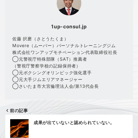
1up-consul.jp
佐藤 択磨（さとうたくま）
Movere（ムーバー）パーソナルトレーニングジム
株式会社ワンアップモチベーション代表取締役社長
◯元警視庁特殊部隊（SAT）推薦者
（警視庁警察学校の記録保持者）
◯元ボクシングオリンピック強化選手
◯元大手ジムエリアマネージャー
◯さいたま市大宮倫理法人会/第13代会長
前の記事
投
成果が出ていないと認められていない。
稿