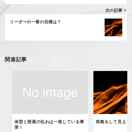
ナ
次の記事
ビ
ゲ
リーダーの一番の目標は？
ー
シ
ョ
関連記事
ン
体型と部屋の乱れは一致している事
病氣をして見える
実！