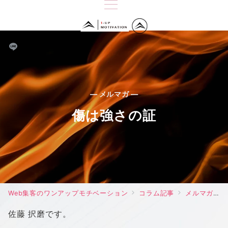
— メルマガ —
傷は強さの証
Web集客のワンアップモチベーション
コラム記事
メルマガ
佐藤 択磨です。