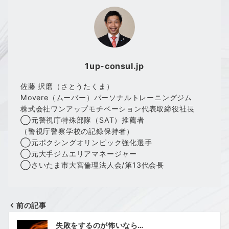
1up-consul.jp
佐藤 択磨（さとうたくま）
Movere（ムーバー）パーソナルトレーニングジム
株式会社ワンアップモチベーション代表取締役社長
◯元警視庁特殊部隊（SAT）推薦者
（警視庁警察学校の記録保持者）
◯元ボクシングオリンピック強化選手
◯元大手ジムエリアマネージャー
◯さいたま市大宮倫理法人会/第13代会長
前の記事
投
失敗をするのが怖いなら…