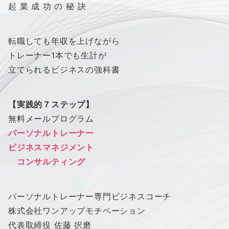
起 業 成 功 の 秘 訣
転職しても年収を上げながら
トレーナー1本でも生計が
立てられるビジネスの強科書
【実践的７ステップ】
無料メールプログラム
パーソナルトレーナー
ビジネスマネジメント
コンサルティング
パーソナルトレーナー専門ビジネスコーチ
株式会社
ワン
アップ
モチベーション
代表取締役 佐藤 択磨