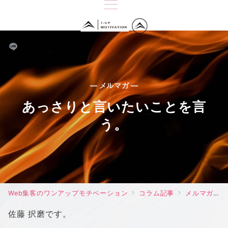
— メルマガ —
あっさりと言いたいことを言
う。
Web集客のワンアップモチベーション
コラム記事
メルマガ
佐藤 択磨です。