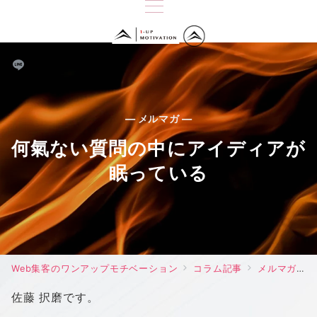
— メルマガ —
何氣ない質問の中にアイディアが
眠っている
Web集客のワンアップモチベーション
コラム記事
メルマガ
佐藤 択磨です。