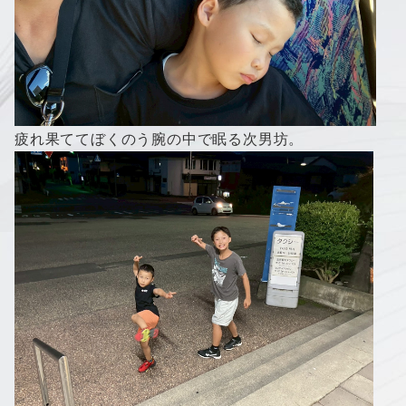
疲れ果ててぼくのう腕の中で眠る次男坊。