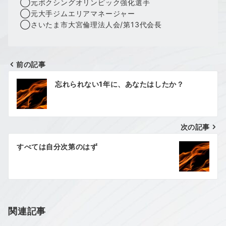
◯元ボクシングオリンピック強化選手
◯元大手ジムエリアマネージャー
◯さいたま市大宮倫理法人会/第13代会長
前の記事
投
忘れられない1年に、あなたはしたか？
稿
ナ
次の記事
ビ
ゲ
すべては自分次第のはず
ー
シ
ョ
関連記事
ン