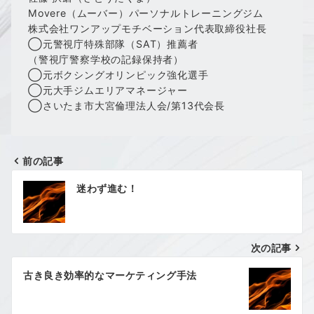
Movere（ムーバー）パーソナルトレーニングジム
株式会社ワンアップモチベーション代表取締役社長
◯元警視庁特殊部隊（SAT）推薦者
（警視庁警察学校の記録保持者）
◯元ボクシングオリンピック強化選手
◯元大手ジムエリアマネージャー
◯さいたま市大宮倫理法人会/第13代会長
前の記事
投
迷わず進む！
稿
ナ
次の記事
ビ
ゲ
古き良き効率的なマーケティング手法
ー