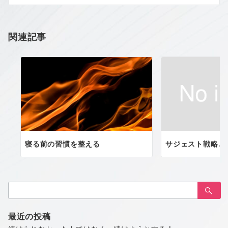
シ
ョ
関連記事
ン
寝る前の習慣を整える
サジェスト戦略と
検
索：
最近の投稿